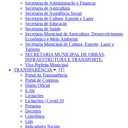
Secretaria de Administração e Finanças
Secretaria de Agricultura
Secretaria de Assistência Social
Secretaria de Cultura, Esporte e Lazer
Secretaria de Educação
Secretaria de Saúde
Secretaria Municipal de Agricultura, Desenvolvimento
Econômico e Meio Ambiente
Secretaria Municipal de Cultura, Esporte, Lazer e
Turismo
SECRETARIA MUNICIPAL DE OBRAS,
INFRAESTRUTURA E TRANSPORTE.
Vice-Prefeita Municipal
TRANSPARÊNCIA
Portal da Transparência
Portal de Compras
Diário Oficial
E-Sic
Licitações
Licitações | Covid-19
Portarias
Decretos
Convênios
Leis
Indicadores Sociais