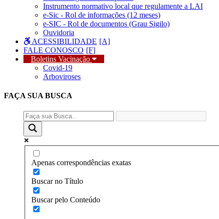
Instrumento normativo local que regulamente a LAI
e-Sic - Rol de informações (12 meses)
e-SIC - Rol de documentos (Grau Sigilo)
Ouvidoria
ACESSIBILIDADE
FALE CONOSCO
Boletins Vacinação
Covid-19
Arboviroses
FAÇA SUA
BUSCA
Apenas correspondências exatas
Buscar no Título
Buscar pelo Conteúdo