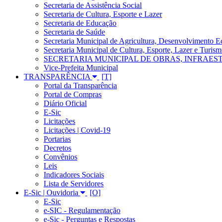
Secretaria de Assistência Social
Secretaria de Cultura, Esporte e Lazer
Secretaria de Educação
Secretaria de Saúde
Secretaria Municipal de Agricultura, Desenvolvimento
Secretaria Municipal de Cultura, Esporte, Lazer e Turis
SECRETARIA MUNICIPAL DE OBRAS, INFRAES
Vice-Prefeita Municipal
TRANSPARÊNCIA
Portal da Transparência
Portal de Compras
Diário Oficial
E-Sic
Licitações
Licitações | Covid-19
Portarias
Decretos
Convênios
Leis
Indicadores Sociais
Lista de Servidores
E-Sic | Ouvidoria
E-Sic
e-SIC - Regulamentação
e-Sic - Perguntas e Respostas