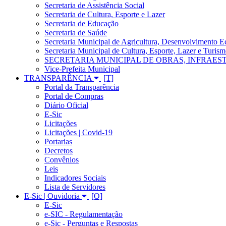
Secretaria de Assistência Social
Secretaria de Cultura, Esporte e Lazer
Secretaria de Educação
Secretaria de Saúde
Secretaria Municipal de Agricultura, Desenvolvimento
Secretaria Municipal de Cultura, Esporte, Lazer e Turis
SECRETARIA MUNICIPAL DE OBRAS, INFRAES
Vice-Prefeita Municipal
TRANSPARÊNCIA
Portal da Transparência
Portal de Compras
Diário Oficial
E-Sic
Licitações
Licitações | Covid-19
Portarias
Decretos
Convênios
Leis
Indicadores Sociais
Lista de Servidores
E-Sic | Ouvidoria
E-Sic
e-SIC - Regulamentação
e-Sic - Perguntas e Respostas