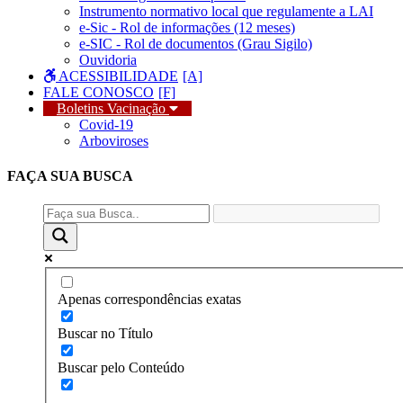
Instrumento normativo local que regulamente a LAI
e-Sic - Rol de informações (12 meses)
e-SIC - Rol de documentos (Grau Sigilo)
Ouvidoria
ACESSIBILIDADE
FALE CONOSCO
Boletins Vacinação
Covid-19
Arboviroses
FAÇA SUA
BUSCA
Apenas correspondências exatas
Buscar no Título
Buscar pelo Conteúdo