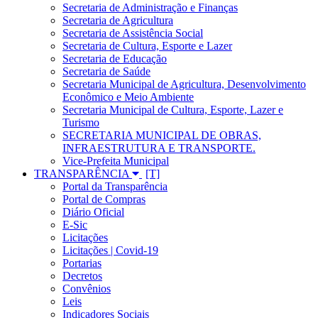
Secretaria de Administração e Finanças
Secretaria de Agricultura
Secretaria de Assistência Social
Secretaria de Cultura, Esporte e Lazer
Secretaria de Educação
Secretaria de Saúde
Secretaria Municipal de Agricultura, Desenvolvimento
Econômico e Meio Ambiente
Secretaria Municipal de Cultura, Esporte, Lazer e
Turismo
SECRETARIA MUNICIPAL DE OBRAS,
INFRAESTRUTURA E TRANSPORTE.
Vice-Prefeita Municipal
TRANSPARÊNCIA
Portal da Transparência
Portal de Compras
Diário Oficial
E-Sic
Licitações
Licitações | Covid-19
Portarias
Decretos
Convênios
Leis
Indicadores Sociais