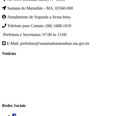
Santana do Maranhão - MA, 65560-000
Atendimento de Segunda a Sexta-feira:
Telefone para Contato: (98) 3488-1019
Prefeitura e Secretarias: 07:00 às 13:00
E-Mail: prefeitura@santanadomaranhao.ma.gov.br
Notícias
- A Prefeitura de Santana do Maranhão busca cada vez mais
desenvolver a qualidade de vida da população Santanense
- Prefeitura municipal de Santana do Maranhão oferece atendimento
especializado com ortopedista juntamente com secretaria de saúde
- A Secretaria de agricultura através da Prefeitura de Santana do
Maranhão busca cada vez mais fomentar a agricultura familiar
Redes Sociais