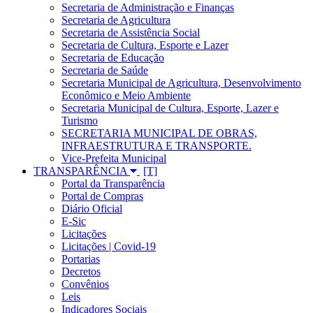
Secretaria de Administração e Finanças
Secretaria de Agricultura
Secretaria de Assistência Social
Secretaria de Cultura, Esporte e Lazer
Secretaria de Educação
Secretaria de Saúde
Secretaria Municipal de Agricultura, Desenvolvimento
Econômico e Meio Ambiente
Secretaria Municipal de Cultura, Esporte, Lazer e
Turismo
SECRETARIA MUNICIPAL DE OBRAS,
INFRAESTRUTURA E TRANSPORTE.
Vice-Prefeita Municipal
TRANSPARÊNCIA
Portal da Transparência
Portal de Compras
Diário Oficial
E-Sic
Licitações
Licitações | Covid-19
Portarias
Decretos
Convênios
Leis
Indicadores Sociais