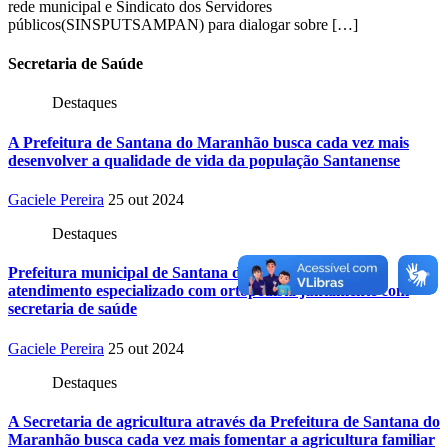
rede municipal e Sindicato dos Servidores
públicos(SINSPUTSAMPAN) para dialogar sobre […]
Secretaria
de Saúde
Destaques
A Prefeitura de Santana do Maranhão busca cada vez mais
desenvolver a qualidade de vida da população Santanense
Gaciele Pereira
25 out 2024
Destaques
Prefeitura municipal de Santana do Maranhão oferece
atendimento especializado com ortopedista juntamente com
secretaria de saúde
Gaciele Pereira
25 out 2024
Destaques
A Secretaria de agricultura através da Prefeitura de Santana do
Maranhão busca cada vez mais fomentar a agricultura familiar