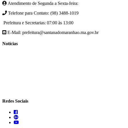
Atendimento de Segunda a Sexta-feira:
Telefone para Contato: (98) 3488-1019
Prefeitura e Secretarias: 07:00 às 13:00
E-Mail: prefeitura@santanadomaranhao.ma.gov.br
Notícias
- A Prefeitura de Santana do Maranhão busca cada vez mais
desenvolver a qualidade de vida da população Santanense
- Prefeitura municipal de Santana do Maranhão oferece atendimento
especializado com ortopedista juntamente com secretaria de saúde
- A Secretaria de agricultura através da Prefeitura de Santana do
Maranhão busca cada vez mais fomentar a agricultura familiar
Redes Sociais