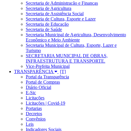
Secretaria de Administração e Finanças
Secretaria de Agricultura
Secretaria de Assistência Social
Secretaria de Cultura, Esporte e Lazer
Secretaria de Educação
Secretaria de Saúde
Secretaria Municipal de Agricultura, Desenvolvimento
Econômico e Meio Ambiente
Secretaria Municipal de Cultura, Esporte, Lazer e
Turismo
SECRETARIA MUNICIPAL DE OBRAS,
INFRAESTRUTURA E TRANSPORTE.
Vice-Prefeita Municipal
TRANSPARÊNCIA
Portal da Transparência
Portal de Compras
Diário Oficial
E-Sic
Licitações
Licitações | Covid-19
Portarias
Decretos
Convênios
Leis
Indicadores Sociais