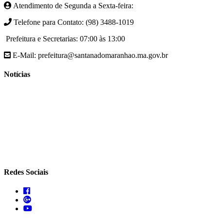
Atendimento de Segunda a Sexta-feira:
Telefone para Contato: (98) 3488-1019
Prefeitura e Secretarias: 07:00 às 13:00
E-Mail: prefeitura@santanadomaranhao.ma.gov.br
Notícias
- A Prefeitura de Santana do Maranhão busca cada vez mais
desenvolver a qualidade de vida da população Santanense
- Prefeitura municipal de Santana do Maranhão oferece atendimento
especializado com ortopedista juntamente com secretaria de saúde
- A Secretaria de agricultura através da Prefeitura de Santana do
Maranhão busca cada vez mais fomentar a agricultura familiar
Redes Sociais