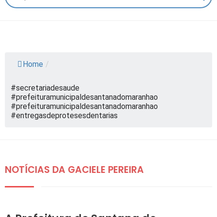
Home
/
#secretariadesaude
#prefeituramunicipaldesantanadomaranhao
#prefeituramunicipaldesantanadomaranhao
#entregasdeprotesesdentarias
NOTÍCIAS DA GACIELE PEREIRA
DESTAQUES