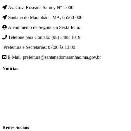
Av. Gov. Roseana Sarney Nº 1.000
Santana do Maranhão - MA, 65560-000
Atendimento de Segunda a Sexta-feira:
Telefone para Contato: (98) 3488-1019
Prefeitura e Secretarias: 07:00 às 13:00
E-Mail: prefeitura@santanadomaranhao.ma.gov.br
Notícias
- A Prefeitura de Santana do Maranhão busca cada vez mais
desenvolver a qualidade de vida da população Santanense
- Prefeitura municipal de Santana do Maranhão oferece atendimento
especializado com ortopedista juntamente com secretaria de saúde
- A Secretaria de agricultura através da Prefeitura de Santana do
Maranhão busca cada vez mais fomentar a agricultura familiar
Redes Sociais