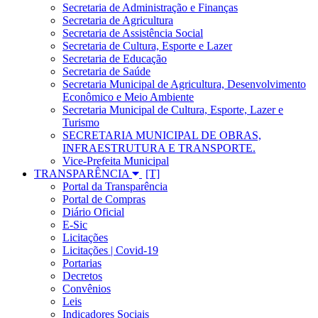
Secretaria de Administração e Finanças
Secretaria de Agricultura
Secretaria de Assistência Social
Secretaria de Cultura, Esporte e Lazer
Secretaria de Educação
Secretaria de Saúde
Secretaria Municipal de Agricultura, Desenvolvimento
Econômico e Meio Ambiente
Secretaria Municipal de Cultura, Esporte, Lazer e
Turismo
SECRETARIA MUNICIPAL DE OBRAS,
INFRAESTRUTURA E TRANSPORTE.
Vice-Prefeita Municipal
TRANSPARÊNCIA
Portal da Transparência
Portal de Compras
Diário Oficial
E-Sic
Licitações
Licitações | Covid-19
Portarias
Decretos
Convênios
Leis
Indicadores Sociais