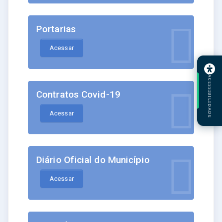
Portarias
Acessar
ACESSIBILIDADE
Contratos Covid-19
Acessar
Diário Oficial do Município
Acessar