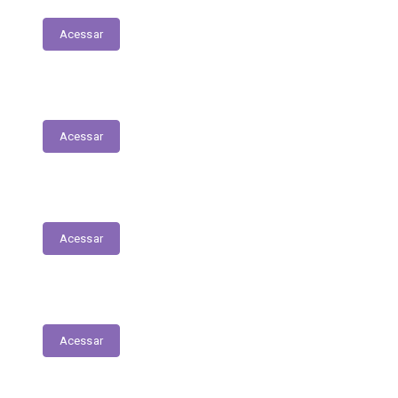
Acessar
Diário Oficial do Município
Acessar
Carta de Serviços
Acessar
Fiscais de Contrato
Acessar