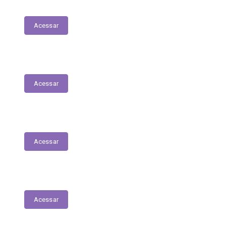
Comissões e Membros
Acessar
Licitações - Covid-19
Acessar
Contratos
Acessar
Licitações
Acessar