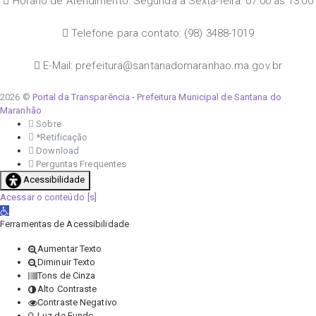
Horário de Atendimento: Segunda a Sexta-feira: 07:00 às 13:00
Telefone para contato: (98) 3488-1019
E-Mail: prefeitura@santanadomaranhao.ma.gov.br
2026 ©
Portal da Transparência - Prefeitura Municipal de Santana do
Maranhão
Sobre
*Retificação
Download
Perguntas Frequentes
Acessibilidade
Acessar o conteúdo
Abrir a barra de ferramentas
Ferramentas de Acessibilidade
Aumentar Texto
Diminuir Texto
Tons de Cinza
Alto Contraste
Contraste Negativo
Luz de Fundo