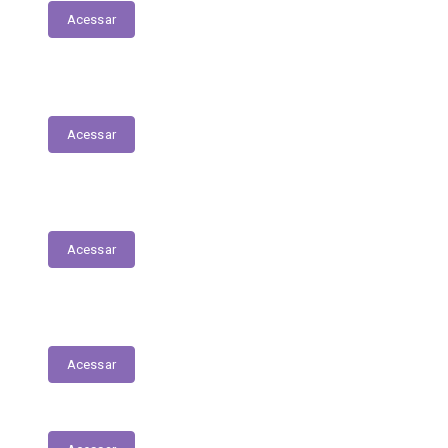
Acessar
Dívida Ativa
Acessar
Transferências Voluntárias Recebidas
Acessar
Transferências sem Recursos Financeiros
Acessar