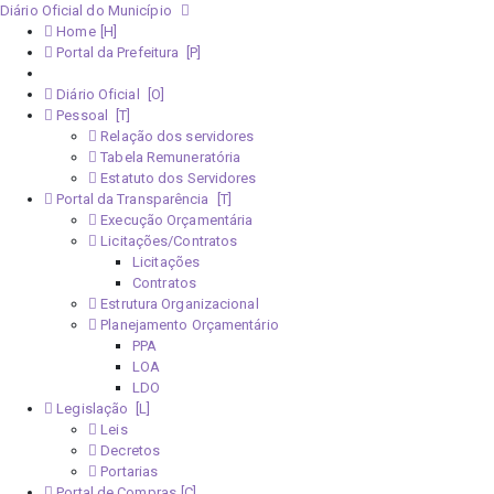
Diário Oficial do Município
Home
Portal da Prefeitura
Monitoramento Covid-19
Diário Oficial
Pessoal
Relação dos servidores
Tabela Remuneratória
Estatuto dos Servidores
Portal da Transparência
Execução Orçamentária
Licitações/Contratos
Licitações
Contratos
Estrutura Organizacional
Planejamento Orçamentário
PPA
LOA
LDO
Legislação
Leis
Decretos
Portarias
Portal de Compras