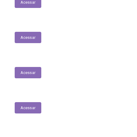
Acessar
Licitantes Contratados/Sancionados
Acessar
Plano Anual de Contratações
Acessar
Terceirizados
Acessar
Estagiários