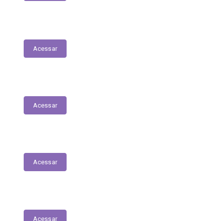
Concursos e Seletivos Públicos
Acessar
Saúde
Acessar
Educação
Acessar
Julgamento de Contas - Legislativo
Acessar