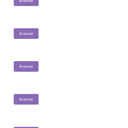
Acessar
Gastos Mensais com Diárias
Acessar
Convênios
Acessar
Execução Orçamentária
Acessar
RGF | RREO