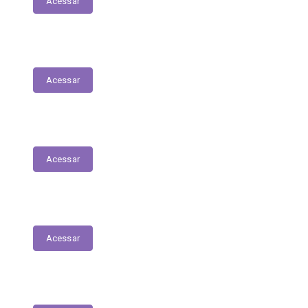
Acessar
Audiências Públicas
Acessar
E-Sic
Acessar
Estrutura Organizacional
Acessar
Perguntas e Respostas