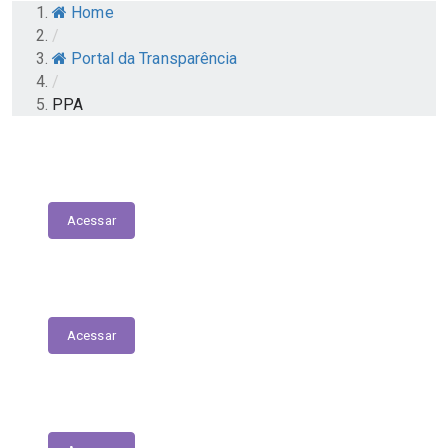
Home
/
Portal da Transparência
/
PPA
Atuais Responsáveis pela Gestão
Acessar
Pesquisa de Satisfação
Acessar
Relatório - Pesquisa de Satisfação