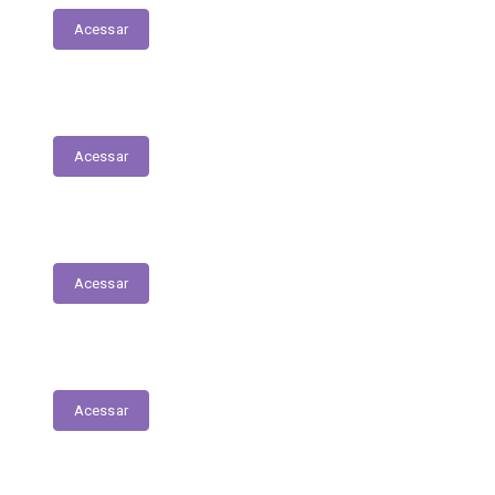
Acessar
Contracheques
Acessar
Decretos
Acessar
Portarias
Acessar
Contratos Covid-19