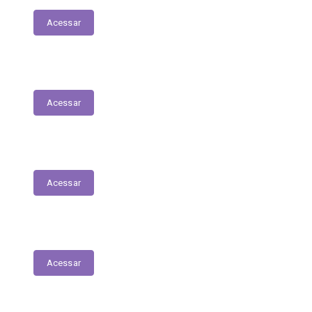
Acessar
Prestação de Contas
Acessar
Registro das Competências
Acessar
Tabela Remuneratória
Acessar