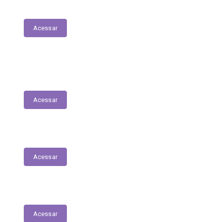
Julgamento de Contas - TCE
Acessar
Obras – Quantitativos, os preços unitários
e totais contratados
Acessar
Transferências Voluntárias Realizadas
Acessar
Emendas Parlamentares
Acessar