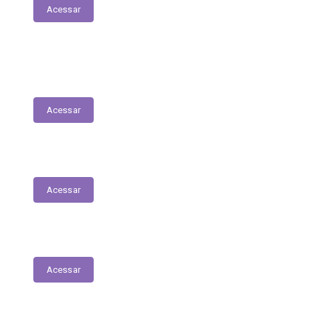
Acessar
Relação de Servidores - Folha de
Pagamentos
Acessar
Editais
Acessar
Parecer Prévio TCE/MA
Acessar