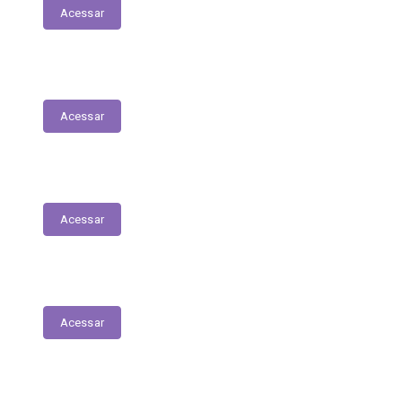
Acessar
LOA | PPA | LDO
Acessar
Despesas
Acessar
Receitas
Acessar
Leis