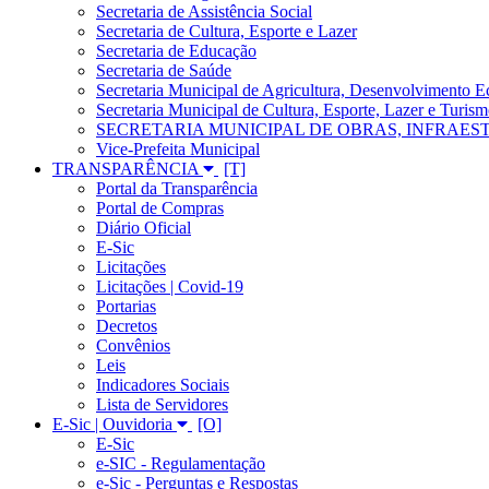
Secretaria de Assistência Social
Secretaria de Cultura, Esporte e Lazer
Secretaria de Educação
Secretaria de Saúde
Secretaria Municipal de Agricultura, Desenvolvimento
Secretaria Municipal de Cultura, Esporte, Lazer e Turis
SECRETARIA MUNICIPAL DE OBRAS, INFRAES
Vice-Prefeita Municipal
TRANSPARÊNCIA
Portal da Transparência
Portal de Compras
Diário Oficial
E-Sic
Licitações
Licitações | Covid-19
Portarias
Decretos
Convênios
Leis
Indicadores Sociais
Lista de Servidores
E-Sic | Ouvidoria
E-Sic
e-SIC - Regulamentação
e-Sic - Perguntas e Respostas