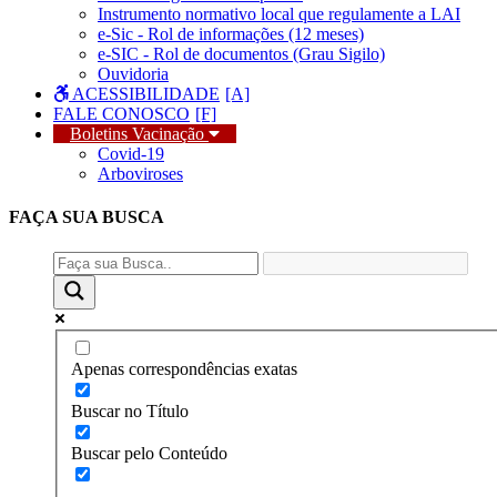
Instrumento normativo local que regulamente a LAI
e-Sic - Rol de informações (12 meses)
e-SIC - Rol de documentos (Grau Sigilo)
Ouvidoria
ACESSIBILIDADE
FALE CONOSCO
Boletins Vacinação
Covid-19
Arboviroses
FAÇA SUA
BUSCA
Apenas correspondências exatas
Buscar no Título
Buscar pelo Conteúdo