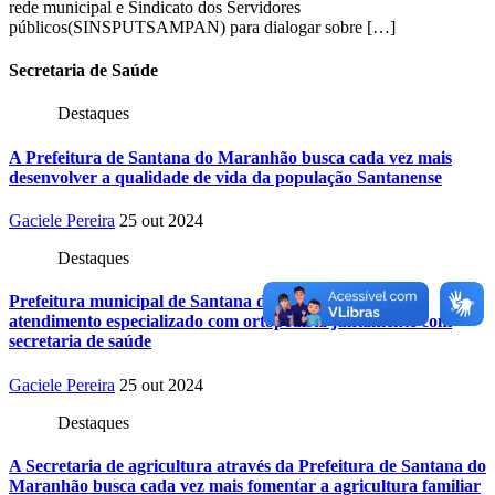
rede municipal e Sindicato dos Servidores
públicos(SINSPUTSAMPAN) para dialogar sobre […]
Secretaria
de Saúde
Destaques
A Prefeitura de Santana do Maranhão busca cada vez mais
desenvolver a qualidade de vida da população Santanense
Gaciele Pereira
25 out 2024
Destaques
Prefeitura municipal de Santana do Maranhão oferece
atendimento especializado com ortopedista juntamente com
secretaria de saúde
Gaciele Pereira
25 out 2024
Destaques
A Secretaria de agricultura através da Prefeitura de Santana do
Maranhão busca cada vez mais fomentar a agricultura familiar