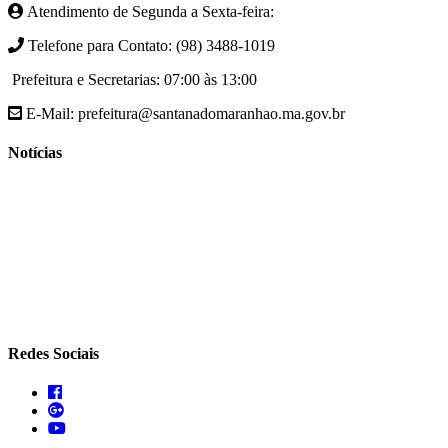
Atendimento de Segunda a Sexta-feira:
Telefone para Contato: (98) 3488-1019
Prefeitura e Secretarias: 07:00 às 13:00
E-Mail: prefeitura@santanadomaranhao.ma.gov.br
Notícias
- A Prefeitura de Santana do Maranhão busca cada vez mais
desenvolver a qualidade de vida da população Santanense
- Prefeitura municipal de Santana do Maranhão oferece atendimento
especializado com ortopedista juntamente com secretaria de saúde
- A Secretaria de agricultura através da Prefeitura de Santana do
Maranhão busca cada vez mais fomentar a agricultura familiar
Redes Sociais