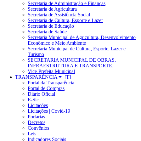
Secretaria de Administração e Finanças
Secretaria de Agricultura
Secretaria de Assistência Social
Secretaria de Cultura, Esporte e Lazer
Secretaria de Educação
Secretaria de Saúde
Secretaria Municipal de Agricultura, Desenvolvimento
Econômico e Meio Ambiente
Secretaria Municipal de Cultura, Esporte, Lazer e
Turismo
SECRETARIA MUNICIPAL DE OBRAS,
INFRAESTRUTURA E TRANSPORTE.
Vice-Prefeita Municipal
TRANSPARÊNCIA
Portal da Transparência
Portal de Compras
Diário Oficial
E-Sic
Licitações
Licitações | Covid-19
Portarias
Decretos
Convênios
Leis
Indicadores Sociais