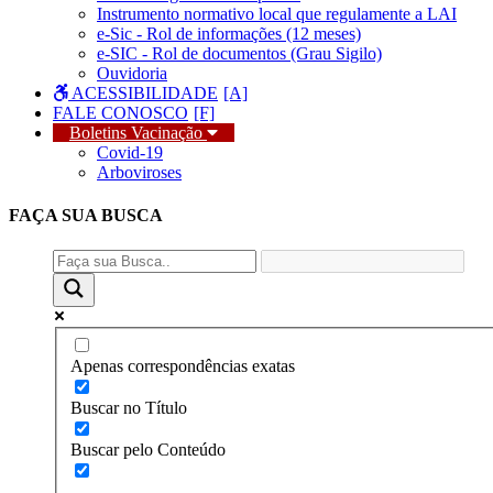
Instrumento normativo local que regulamente a LAI
e-Sic - Rol de informações (12 meses)
e-SIC - Rol de documentos (Grau Sigilo)
Ouvidoria
ACESSIBILIDADE
FALE CONOSCO
Boletins Vacinação
Covid-19
Arboviroses
FAÇA SUA
BUSCA
Apenas correspondências exatas
Buscar no Título
Buscar pelo Conteúdo