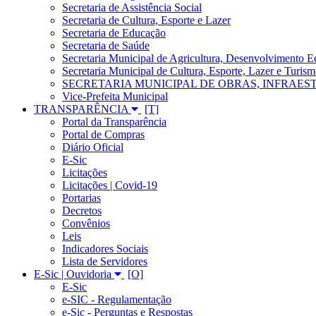
Secretaria de Assistência Social
Secretaria de Cultura, Esporte e Lazer
Secretaria de Educação
Secretaria de Saúde
Secretaria Municipal de Agricultura, Desenvolvimento
Secretaria Municipal de Cultura, Esporte, Lazer e Turis
SECRETARIA MUNICIPAL DE OBRAS, INFRAES
Vice-Prefeita Municipal
TRANSPARÊNCIA
Portal da Transparência
Portal de Compras
Diário Oficial
E-Sic
Licitações
Licitações | Covid-19
Portarias
Decretos
Convênios
Leis
Indicadores Sociais
Lista de Servidores
E-Sic | Ouvidoria
E-Sic
e-SIC - Regulamentação
e-Sic - Perguntas e Respostas