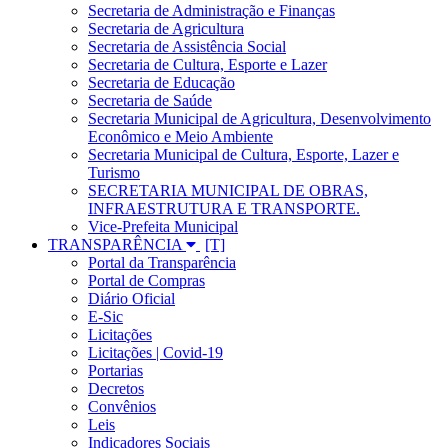
Secretaria de Administração e Finanças
Secretaria de Agricultura
Secretaria de Assistência Social
Secretaria de Cultura, Esporte e Lazer
Secretaria de Educação
Secretaria de Saúde
Secretaria Municipal de Agricultura, Desenvolvimento
Econômico e Meio Ambiente
Secretaria Municipal de Cultura, Esporte, Lazer e
Turismo
SECRETARIA MUNICIPAL DE OBRAS,
INFRAESTRUTURA E TRANSPORTE.
Vice-Prefeita Municipal
TRANSPARÊNCIA
Portal da Transparência
Portal de Compras
Diário Oficial
E-Sic
Licitações
Licitações | Covid-19
Portarias
Decretos
Convênios
Leis
Indicadores Sociais