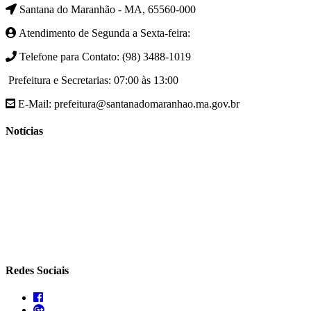
Santana do Maranhão - MA, 65560-000
Atendimento de Segunda a Sexta-feira:
Telefone para Contato: (98) 3488-1019
Prefeitura e Secretarias: 07:00 às 13:00
E-Mail: prefeitura@santanadomaranhao.ma.gov.br
Notícias
- A Prefeitura de Santana do Maranhão busca cada vez mais
desenvolver a qualidade de vida da população Santanense
- Prefeitura municipal de Santana do Maranhão oferece atendimento
especializado com ortopedista juntamente com secretaria de saúde
- A Secretaria de agricultura através da Prefeitura de Santana do
Maranhão busca cada vez mais fomentar a agricultura familiar
Redes Sociais