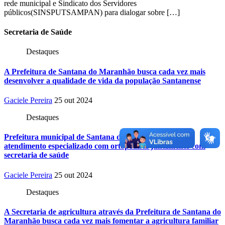
rede municipal e Sindicato dos Servidores
públicos(SINSPUTSAMPAN) para dialogar sobre […]
Secretaria
de Saúde
Destaques
A Prefeitura de Santana do Maranhão busca cada vez mais
desenvolver a qualidade de vida da população Santanense
Gaciele Pereira
25 out 2024
Destaques
Prefeitura municipal de Santana do Maranhão oferece
atendimento especializado com ortopedista juntamente com
secretaria de saúde
Gaciele Pereira
25 out 2024
Destaques
A Secretaria de agricultura através da Prefeitura de Santana do
Maranhão busca cada vez mais fomentar a agricultura familiar