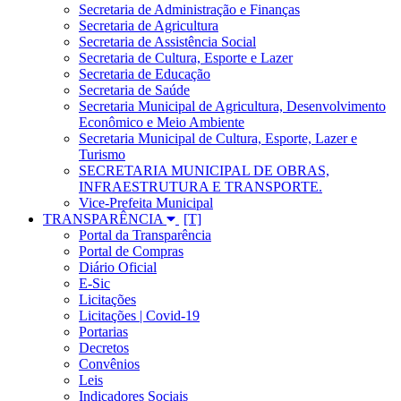
Secretaria de Administração e Finanças
Secretaria de Agricultura
Secretaria de Assistência Social
Secretaria de Cultura, Esporte e Lazer
Secretaria de Educação
Secretaria de Saúde
Secretaria Municipal de Agricultura, Desenvolvimento
Econômico e Meio Ambiente
Secretaria Municipal de Cultura, Esporte, Lazer e
Turismo
SECRETARIA MUNICIPAL DE OBRAS,
INFRAESTRUTURA E TRANSPORTE.
Vice-Prefeita Municipal
TRANSPARÊNCIA
Portal da Transparência
Portal de Compras
Diário Oficial
E-Sic
Licitações
Licitações | Covid-19
Portarias
Decretos
Convênios
Leis
Indicadores Sociais