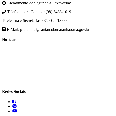
Atendimento de Segunda a Sexta-feira:
Telefone para Contato: (98) 3488-1019
Prefeitura e Secretarias: 07:00 às 13:00
E-Mail: prefeitura@santanadomaranhao.ma.gov.br
Notícias
- A Prefeitura de Santana do Maranhão busca cada vez mais
desenvolver a qualidade de vida da população Santanense
- Prefeitura municipal de Santana do Maranhão oferece atendimento
especializado com ortopedista juntamente com secretaria de saúde
- A Secretaria de agricultura através da Prefeitura de Santana do
Maranhão busca cada vez mais fomentar a agricultura familiar
Redes Sociais