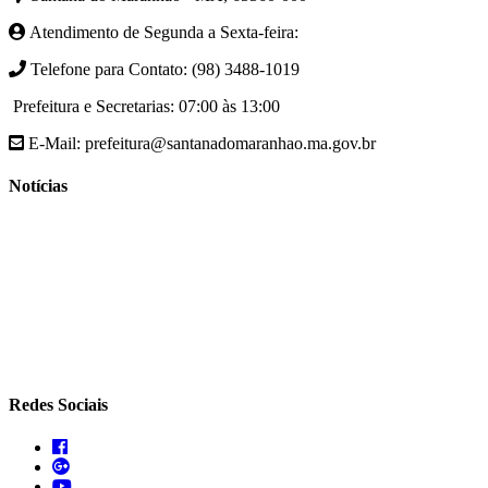
Atendimento de Segunda a Sexta-feira:
Telefone para Contato: (98) 3488-1019
Prefeitura e Secretarias: 07:00 às 13:00
E-Mail: prefeitura@santanadomaranhao.ma.gov.br
Notícias
- A Prefeitura de Santana do Maranhão busca cada vez mais
desenvolver a qualidade de vida da população Santanense
- Prefeitura municipal de Santana do Maranhão oferece atendimento
especializado com ortopedista juntamente com secretaria de saúde
- A Secretaria de agricultura através da Prefeitura de Santana do
Maranhão busca cada vez mais fomentar a agricultura familiar
Redes Sociais