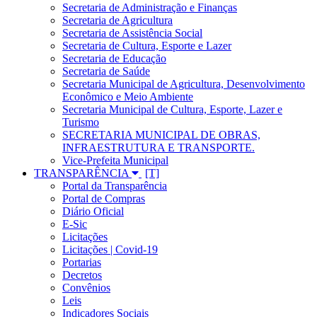
Secretaria de Administração e Finanças
Secretaria de Agricultura
Secretaria de Assistência Social
Secretaria de Cultura, Esporte e Lazer
Secretaria de Educação
Secretaria de Saúde
Secretaria Municipal de Agricultura, Desenvolvimento
Econômico e Meio Ambiente
Secretaria Municipal de Cultura, Esporte, Lazer e
Turismo
SECRETARIA MUNICIPAL DE OBRAS,
INFRAESTRUTURA E TRANSPORTE.
Vice-Prefeita Municipal
TRANSPARÊNCIA
Portal da Transparência
Portal de Compras
Diário Oficial
E-Sic
Licitações
Licitações | Covid-19
Portarias
Decretos
Convênios
Leis
Indicadores Sociais