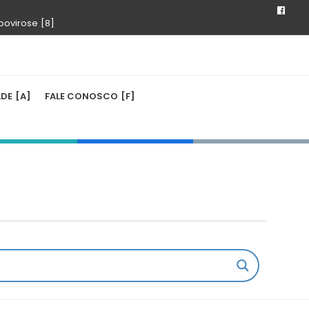
bovirose
ADE
FALE CONOSCO