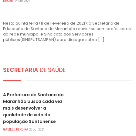
DECOM
24 out 2024
Nesta quinta feira (11 de Fevereiro de 2021), a Secretaria de
Educação de Santana do Maranhão reuniu-se com professores
da rede municipal e Sindicato dos Servidores
públicos(SINSPUTSAMPAN) para dialogar sobre […]
SECRETARIA
DE SAÚDE
DESTAQUES
A Prefeitura de Santana do
Maranhão busca cada vez
mais desenvolver a
qualidade de vida da
população Santanense
GACIELE PEREIRA
25 out 2024
DESTAQUES