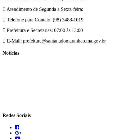
Atendimento de Segunda a Sexta-feira:
Telefone para Contato: (98) 3488-1019
Prefeitura e Secretarias: 07:00 às 13:00
E-Mail: prefeitura@santanadomaranhao.ma.gov.br
Notícias
- A Prefeitura de Santana do Maranhão busca cada vez mais
desenvolver a qualidade de vida da população Santanense
- Prefeitura municipal de Santana do Maranhão oferece atendimento
especializado com ortopedista juntamente com secretaria de saúde
- A Secretaria de agricultura através da Prefeitura de Santana do
Maranhão busca cada vez mais fomentar a agricultura familiar
Redes Sociais