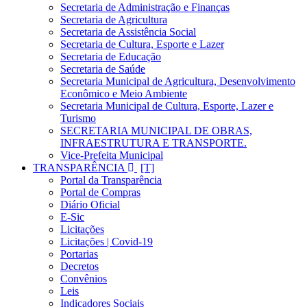
Secretaria de Administração e Finanças
Secretaria de Agricultura
Secretaria de Assistência Social
Secretaria de Cultura, Esporte e Lazer
Secretaria de Educação
Secretaria de Saúde
Secretaria Municipal de Agricultura, Desenvolvimento
Econômico e Meio Ambiente
Secretaria Municipal de Cultura, Esporte, Lazer e
Turismo
SECRETARIA MUNICIPAL DE OBRAS,
INFRAESTRUTURA E TRANSPORTE.
Vice-Prefeita Municipal
TRANSPARÊNCIA
Portal da Transparência
Portal de Compras
Diário Oficial
E-Sic
Licitações
Licitações | Covid-19
Portarias
Decretos
Convênios
Leis
Indicadores Sociais