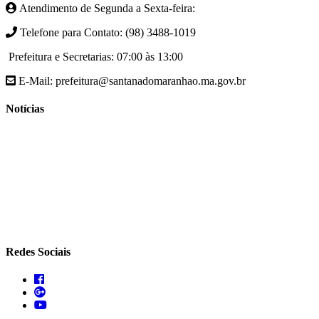
Atendimento de Segunda a Sexta-feira:
Telefone para Contato: (98) 3488-1019
Prefeitura e Secretarias: 07:00 às 13:00
E-Mail: prefeitura@santanadomaranhao.ma.gov.br
Notícias
- A Prefeitura de Santana do Maranhão busca cada vez mais
desenvolver a qualidade de vida da população Santanense
- Prefeitura municipal de Santana do Maranhão oferece atendimento
especializado com ortopedista juntamente com secretaria de saúde
- A Secretaria de agricultura através da Prefeitura de Santana do
Maranhão busca cada vez mais fomentar a agricultura familiar
Redes Sociais