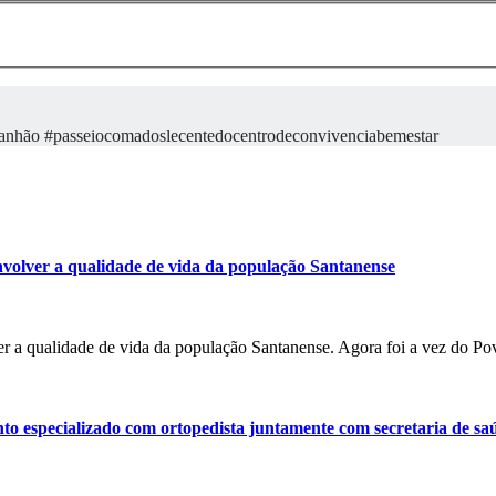
maranhão #passeiocomadoslecentedocentrodeconvivenciabemestar
volver a qualidade de vida da população Santanense
r a qualidade de vida da população Santanense. Agora foi a vez do P
o especializado com ortopedista juntamente com secretaria de sa