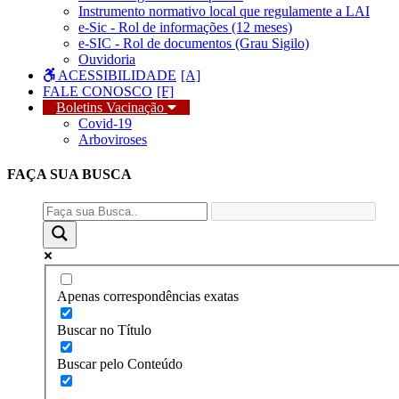
Instrumento normativo local que regulamente a LAI
e-Sic - Rol de informações (12 meses)
e-SIC - Rol de documentos (Grau Sigilo)
Ouvidoria
ACESSIBILIDADE
FALE CONOSCO
Boletins Vacinação
Covid-19
Arboviroses
FAÇA SUA
BUSCA
Apenas correspondências exatas
Buscar no Título
Buscar pelo Conteúdo