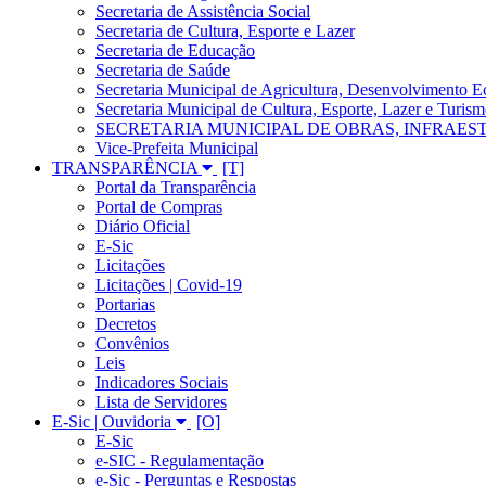
Secretaria de Assistência Social
Secretaria de Cultura, Esporte e Lazer
Secretaria de Educação
Secretaria de Saúde
Secretaria Municipal de Agricultura, Desenvolvimento
Secretaria Municipal de Cultura, Esporte, Lazer e Turis
SECRETARIA MUNICIPAL DE OBRAS, INFRAES
Vice-Prefeita Municipal
TRANSPARÊNCIA
Portal da Transparência
Portal de Compras
Diário Oficial
E-Sic
Licitações
Licitações | Covid-19
Portarias
Decretos
Convênios
Leis
Indicadores Sociais
Lista de Servidores
E-Sic | Ouvidoria
E-Sic
e-SIC - Regulamentação
e-Sic - Perguntas e Respostas