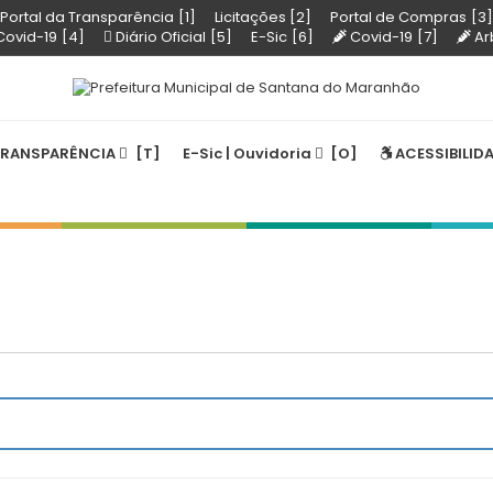
Portal da Transparência
Licitações
Portal de Compras
 Covid-19
Diário Oficial
E-Sic
Covid-19
Ar
RANSPARÊNCIA
E-Sic | Ouvidoria
ACESSIBILID