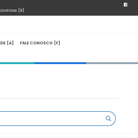
bovirose
ADE
FALE CONOSCO