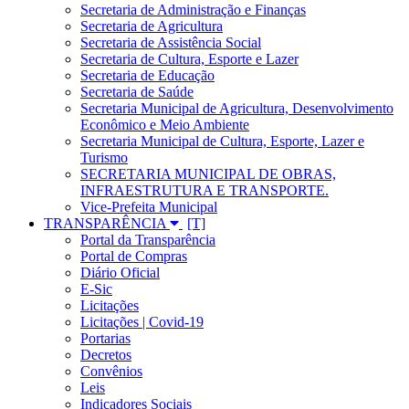
Secretaria de Administração e Finanças
Secretaria de Agricultura
Secretaria de Assistência Social
Secretaria de Cultura, Esporte e Lazer
Secretaria de Educação
Secretaria de Saúde
Secretaria Municipal de Agricultura, Desenvolvimento
Econômico e Meio Ambiente
Secretaria Municipal de Cultura, Esporte, Lazer e
Turismo
SECRETARIA MUNICIPAL DE OBRAS,
INFRAESTRUTURA E TRANSPORTE.
Vice-Prefeita Municipal
TRANSPARÊNCIA
Portal da Transparência
Portal de Compras
Diário Oficial
E-Sic
Licitações
Licitações | Covid-19
Portarias
Decretos
Convênios
Leis
Indicadores Sociais