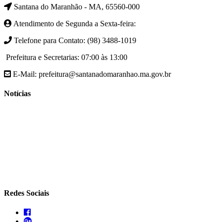
Santana do Maranhão - MA, 65560-000
Atendimento de Segunda a Sexta-feira:
Telefone para Contato: (98) 3488-1019
Prefeitura e Secretarias: 07:00 às 13:00
E-Mail: prefeitura@santanadomaranhao.ma.gov.br
Notícias
- A Prefeitura de Santana do Maranhão busca cada vez mais
desenvolver a qualidade de vida da população Santanense
- Prefeitura municipal de Santana do Maranhão oferece atendimento
especializado com ortopedista juntamente com secretaria de saúde
- A Secretaria de agricultura através da Prefeitura de Santana do
Maranhão busca cada vez mais fomentar a agricultura familiar
Redes Sociais