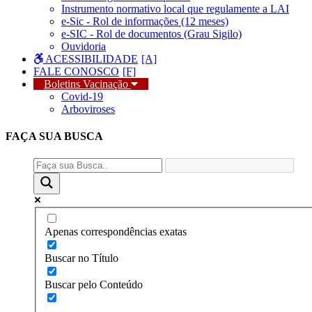
Instrumento normativo local que regulamente a LAI
e-Sic - Rol de informações (12 meses)
e-SIC - Rol de documentos (Grau Sigilo)
Ouvidoria
ACESSIBILIDADE
FALE CONOSCO
Boletins Vacinação
Covid-19
Arboviroses
FAÇA SUA
BUSCA
Apenas correspondências exatas
Buscar no Título
Buscar pelo Conteúdo