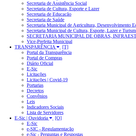
Secretaria de Assistência Social
Secretaria de Cultura, Esporte e Lazer
Secretaria de Educação
Secretaria de Saúde
Secretaria Municipal de Agricultura, Desenvolvimento
Secretaria Municipal de Cultura, Esporte, Lazer e Turis
SECRETARIA MUNICIPAL DE OBRAS, INFRAES
Vice-Prefeita Municipal
TRANSPARÊNCIA
Portal da Transparência
Portal de Compras
Diário Oficial
E-Sic
Licitações
Licitações | Covid-19
Portarias
Decretos
Convênios
Leis
Indicadores Sociais
Lista de Servidores
E-Sic | Ouvidoria
E-Sic
e-SIC - Regulamentação
e-Sic - Perguntas e Respostas