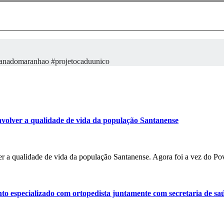
antanadomaranhao #projetocaduunico
volver a qualidade de vida da população Santanense
r a qualidade de vida da população Santanense. Agora foi a vez do P
o especializado com ortopedista juntamente com secretaria de sa