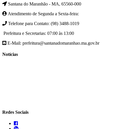
Santana do Maranhão - MA, 65560-000
Atendimento de Segunda a Sexta-feira:
Telefone para Contato: (98) 3488-1019
Prefeitura e Secretarias: 07:00 às 13:00
E-Mail: prefeitura@santanadomaranhao.ma.gov.br
Notícias
- A Prefeitura de Santana do Maranhão busca cada vez mais
desenvolver a qualidade de vida da população Santanense
- Prefeitura municipal de Santana do Maranhão oferece atendimento
especializado com ortopedista juntamente com secretaria de saúde
- A Secretaria de agricultura através da Prefeitura de Santana do
Maranhão busca cada vez mais fomentar a agricultura familiar
Redes Sociais