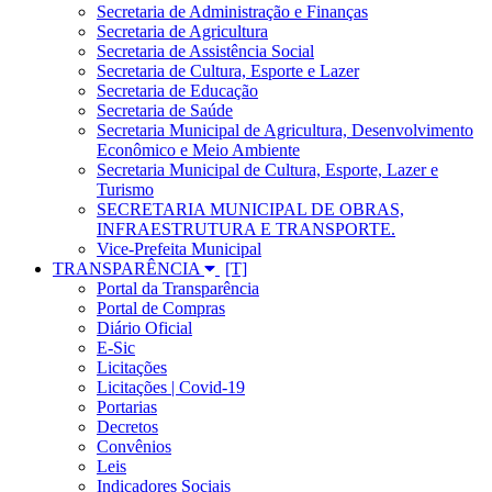
Secretaria de Administração e Finanças
Secretaria de Agricultura
Secretaria de Assistência Social
Secretaria de Cultura, Esporte e Lazer
Secretaria de Educação
Secretaria de Saúde
Secretaria Municipal de Agricultura, Desenvolvimento
Econômico e Meio Ambiente
Secretaria Municipal de Cultura, Esporte, Lazer e
Turismo
SECRETARIA MUNICIPAL DE OBRAS,
INFRAESTRUTURA E TRANSPORTE.
Vice-Prefeita Municipal
TRANSPARÊNCIA
Portal da Transparência
Portal de Compras
Diário Oficial
E-Sic
Licitações
Licitações | Covid-19
Portarias
Decretos
Convênios
Leis
Indicadores Sociais