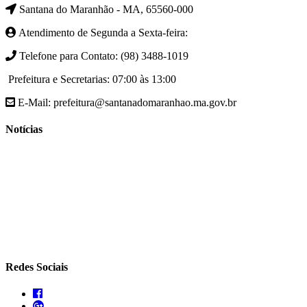
Santana do Maranhão - MA, 65560-000
Atendimento de Segunda a Sexta-feira:
Telefone para Contato: (98) 3488-1019
Prefeitura e Secretarias: 07:00 às 13:00
E-Mail: prefeitura@santanadomaranhao.ma.gov.br
Notícias
- A Prefeitura de Santana do Maranhão busca cada vez mais
desenvolver a qualidade de vida da população Santanense
- Prefeitura municipal de Santana do Maranhão oferece atendimento
especializado com ortopedista juntamente com secretaria de saúde
- A Secretaria de agricultura através da Prefeitura de Santana do
Maranhão busca cada vez mais fomentar a agricultura familiar
Redes Sociais