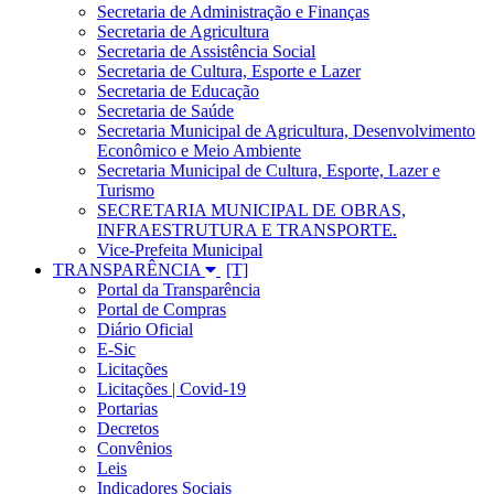
Secretaria de Administração e Finanças
Secretaria de Agricultura
Secretaria de Assistência Social
Secretaria de Cultura, Esporte e Lazer
Secretaria de Educação
Secretaria de Saúde
Secretaria Municipal de Agricultura, Desenvolvimento
Econômico e Meio Ambiente
Secretaria Municipal de Cultura, Esporte, Lazer e
Turismo
SECRETARIA MUNICIPAL DE OBRAS,
INFRAESTRUTURA E TRANSPORTE.
Vice-Prefeita Municipal
TRANSPARÊNCIA
Portal da Transparência
Portal de Compras
Diário Oficial
E-Sic
Licitações
Licitações | Covid-19
Portarias
Decretos
Convênios
Leis
Indicadores Sociais