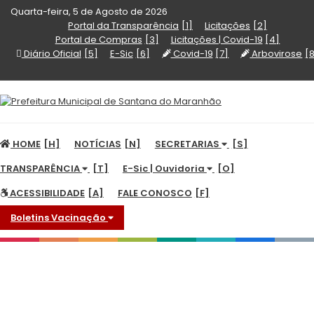
Quarta-feira, 5 de Agosto de 2026
Portal da Transparência
Licitações
Portal de Compras
Licitações | Covid-19
Diário Oficial
E-Sic
Covid-19
Arbovirose
HOME
NOTÍCIAS
SECRETARIAS
TRANSPARÊNCIA
E-Sic | Ouvidoria
ACESSIBILIDADE
FALE CONOSCO
Boletins Vacinação