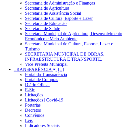
Secretaria de Administração e Finanças
Secretaria de Agricultura
Secretaria de Assistência Social
Secretaria de Cultura, Esporte e Lazer
Secretaria de Educação
Secretaria de Saúde
Secretaria Municipal de Agricultura, Desenvolvimento
Econômico e Meio Ambiente
Secretaria Municipal de Cultura, Esporte, Lazer e
Turismo
SECRETARIA MUNICIPAL DE OBRAS,
INFRAESTRUTURA E TRANSPORTE.
Vice-Prefeita Municipal
TRANSPARÊNCIA
Portal da Transparência
Portal de Compras
Diário Oficial
E-Sic
Licitações
Licitações | Covid-19
Portarias
Decretos
Convênios
Leis
Indicadores Sociais