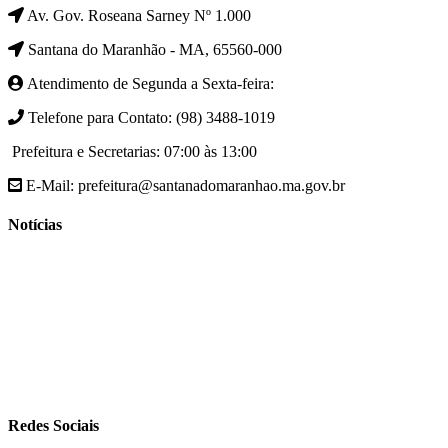
Av. Gov. Roseana Sarney Nº 1.000
Santana do Maranhão - MA, 65560-000
Atendimento de Segunda a Sexta-feira:
Telefone para Contato: (98) 3488-1019
Prefeitura e Secretarias: 07:00 às 13:00
E-Mail: prefeitura@santanadomaranhao.ma.gov.br
Notícias
- A Prefeitura de Santana do Maranhão busca cada vez mais
desenvolver a qualidade de vida da população Santanense
- Prefeitura municipal de Santana do Maranhão oferece atendimento
especializado com ortopedista juntamente com secretaria de saúde
- A Secretaria de agricultura através da Prefeitura de Santana do
Maranhão busca cada vez mais fomentar a agricultura familiar
Redes Sociais