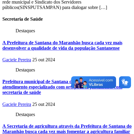
rede municipal e Sindicato dos Servidores
públicos(SINSPUTSAMPAN) para dialogar sobre […]
Secretaria
de Saúde
Destaques
A Prefeitura de Santana do Maranhão busca cada vez mais
desenvolver a qualidade de vida da população Santanense
Gaciele Pereira
25 out 2024
Destaques
Prefeitura municipal de Santana do Maranhão oferece
atendimento especializado com ortopedista juntamente com
secretaria de saúde
Gaciele Pereira
25 out 2024
Destaques
A Secretaria de agricultura através da Prefeitura de Santana do
Maranhão busca cada vez mais fomentar a agricultura familiar