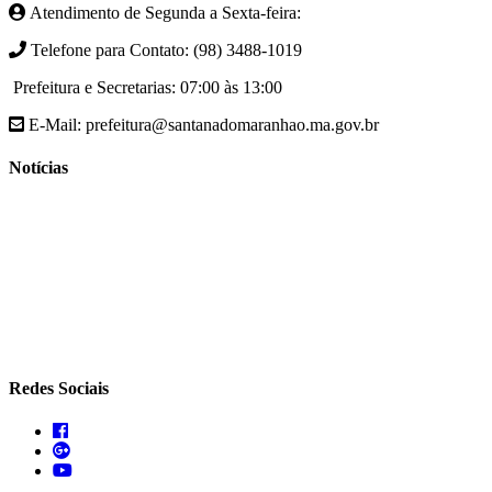
Atendimento de Segunda a Sexta-feira:
Telefone para Contato: (98) 3488-1019
Prefeitura e Secretarias: 07:00 às 13:00
E-Mail: prefeitura@santanadomaranhao.ma.gov.br
Notícias
- A Prefeitura de Santana do Maranhão busca cada vez mais
desenvolver a qualidade de vida da população Santanense
- Prefeitura municipal de Santana do Maranhão oferece atendimento
especializado com ortopedista juntamente com secretaria de saúde
- A Secretaria de agricultura através da Prefeitura de Santana do
Maranhão busca cada vez mais fomentar a agricultura familiar
Redes Sociais