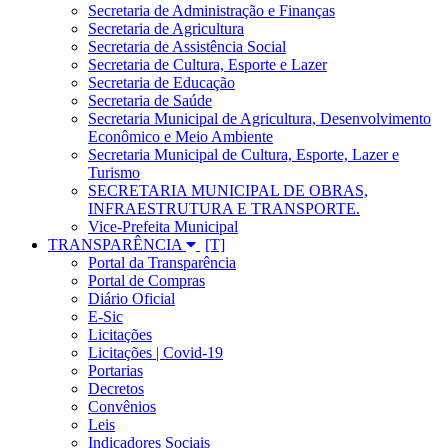
Secretaria de Administração e Finanças
Secretaria de Agricultura
Secretaria de Assistência Social
Secretaria de Cultura, Esporte e Lazer
Secretaria de Educação
Secretaria de Saúde
Secretaria Municipal de Agricultura, Desenvolvimento
Econômico e Meio Ambiente
Secretaria Municipal de Cultura, Esporte, Lazer e
Turismo
SECRETARIA MUNICIPAL DE OBRAS,
INFRAESTRUTURA E TRANSPORTE.
Vice-Prefeita Municipal
TRANSPARÊNCIA
Portal da Transparência
Portal de Compras
Diário Oficial
E-Sic
Licitações
Licitações | Covid-19
Portarias
Decretos
Convênios
Leis
Indicadores Sociais