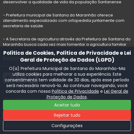
desenvolver a qualidade de vida da população Santanense
- Prefeitura municipal de Santana do Maranhão oferece
atendimento especializado com ortopedista juntamente com
secretaria de saúde
- A Secretaria de agricultura através da Prefeitura de Santana do
Maranhão busca cada vez mais fomentar a agricultura familiar
Política de Cookies, Política de Privacidade e Lei
Redes Sociais
Geral de Proteção de Dados (LGPD)
O(a) Prefeitura Municipal de Santana do Maranhão-Ma
utiliza cookies para melhorar a sua experiência. Este
consentimento tem validade de 30 dias, após esse período
será necessário renová-lo. Ao continuar navegando, você
concorda com nossa
Política de Privacidade
e
Lei Geral de
Proteção de Dados
.
Nos acompanhem nas nossas Redes Sociais
Aceitar tudo
Rejeitar tudo
Configurações
Prefeitura de Santana do Maranhão-Ma, Todos os Direitos Reservados