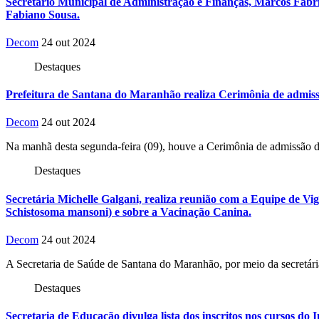
Secretário Municipal de Administração e Finanças, Marcos Fabríci
Fabiano Sousa.
Decom
24 out 2024
Destaques
Prefeitura de Santana do Maranhão realiza Cerimônia de admis
Decom
24 out 2024
Na manhã desta segunda-feira (09), houve a Cerimônia de admissão
Destaques
Secretária Michelle Galgani, realiza reunião com a Equipe de Vi
Schistosoma mansoni) e sobre a Vacinação Canina.
Decom
24 out 2024
A Secretaria de Saúde de Santana do Maranhão, por meio da secretária
Destaques
Secretaria de Educação divulga lista dos inscritos nos cursos d