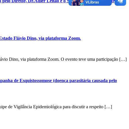
 pelo Diretor, Dr.Adler Leitão e o Supervisor Administrativo,
stado Flávio Dino, via plataforma Zoom.
vio Dino, via plataforma Zoom. O evento teve uma participação […]
ampanha de Esquistossomose (doença parasitária causada pelo
ipe de Vigilância Epidemiológica para discutir a respeito […]