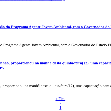
ssão do Programa Agente Jovem Ambiental, com o Governador do E
 do Programa Agente Jovem Ambiental, com o Governador do Estado Flá
nhão, proporcionou na manhã desta quinta-feira(12), uma capacita
es.
, proporcionou na manhã desta quinta-feira(12), uma capacitação para 
« First
«
1