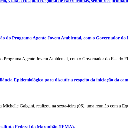
o, visita o Hospital Regional de Barreirinhas, sendo recepcionado
são do Programa Agente Jovem Ambiental, com o Governador do E
 do Programa Agente Jovem Ambiental, com o Governador do Estado Flá
gilância Epidemiológica para discutir a respeito da iniciação da c
 Michelle Galgani, realizou na sexta-feira (06), uma reunião com a Equ
o Instituto Federal do Maranhão (IFMA).