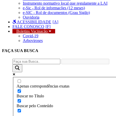
Instrumento normativo local que regulamente a LAI
e-Sic - Rol de informações (12 meses)
e-SIC - Rol de documentos (Grau Sigilo)
Ouvidoria
ACESSIBILIDADE
FALE CONOSCO
Boletins Vacinação
Covid-19
Arboviroses
FAÇA SUA
BUSCA
Apenas correspondências exatas
Buscar no Título
Buscar pelo Conteúdo