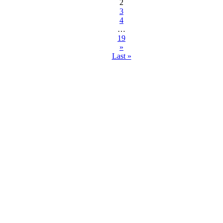
2
3
4
…
19
»
Last »