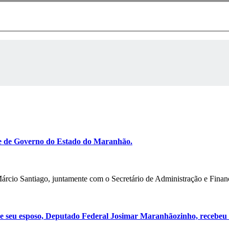
pe de Governo do Estado do Maranhão.
Márcio Santiago, juntamente com o Secretário de Administração e Fina
 e seu esposo, Deputado Federal Josimar Maranhãozinho, recebeu 