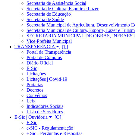
Secretaria de Assistência Social
Secretaria de Cultura, Esporte e Lazer
Secretaria de Educação
Secretaria de Saúde
Secretaria Municipal de Agricultura, Desenvolvimento
Secretaria Municipal de Cultura, Esporte, Lazer e Turis
SECRETARIA MUNICIPAL DE OBRAS, INFRAES
Vice-Prefeita Municipal
TRANSPARÊNCIA
Portal da Transparência
Portal de Compras
Diário Oficial
E-Sic
Licitações
Licitações | Covid-19
Portarias
Decretos
Convênios
Leis
Indicadores Sociais
Lista de Servidores
E-Sic | Ouvidoria
E-Sic
e-SIC - Regulamentação
e-Sic - Perguntas e Respostas